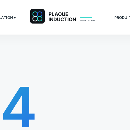
LATION ▾
PRODUIT
04