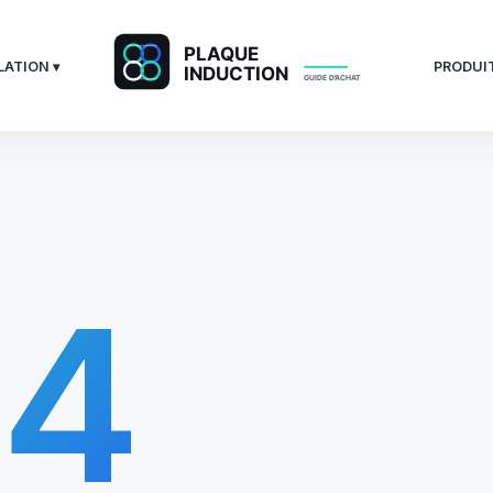
LATION ▾
PRODUIT
04