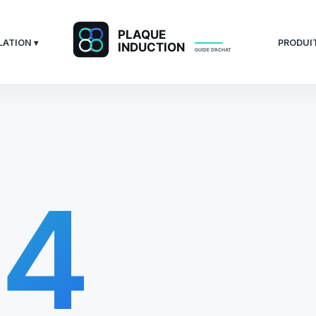
LATION ▾
PRODUIT
04