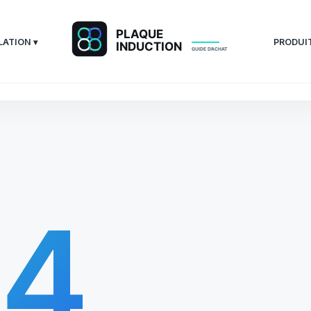
LATION ▾
PRODUIT
04